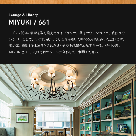
Tゴルフ関連の書籍を取り揃えたライブラリー。昼はラウンジカフェ、夜はラウ
ンジバーとして、いずれもゆっくりと落ち着いた時間をお楽しみいただけます。
奥の席、661は並木通りとみゆき通りが交わる景色を見下ろせる、特別な席。
MIYUKIと661、それぞれのシーンに合わせてご利用ください。