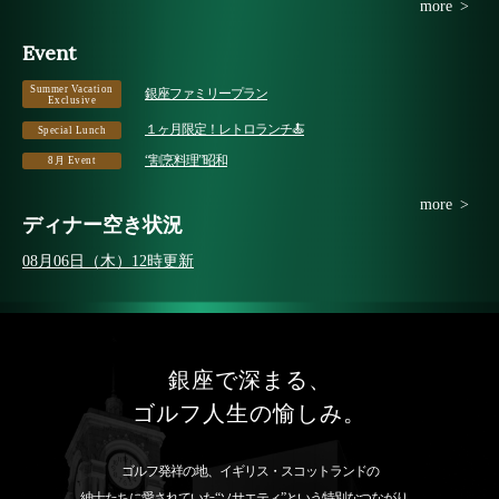
more
>
Event
Summer Vacation
銀座ファミリープラン
Exclusive
１ヶ月限定！レトロランチ🍝
Special Lunch
“割烹料理”昭和
8月 Event
more
>
ディナー空き状況
08月06日（木）12時更新
銀座で深まる、
ゴルフ人生の愉しみ。
ゴルフ発祥の地、イギリス・スコットランドの
紳士たちに愛されていた“ソサエティ”という特別なつながり。