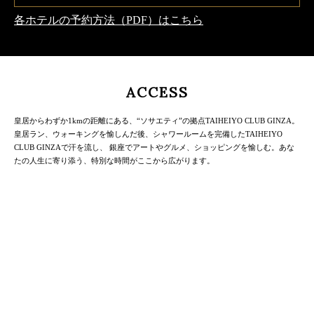
各ホテルの予約方法（PDF）はこちら
ACCESS
皇居からわずか1kmの距離にある、“ソサエティ”の拠点TAIHEIYO CLUB GINZA。
皇居ラン、ウォーキングを愉しんだ後、
シャワールームを完備したTAIHEIYO
CLUB GINZAで汗を流し、 銀座でアートやグルメ、ショッピングを愉しむ。
あな
たの人生に寄り添う、特別な時間がここから広がります。