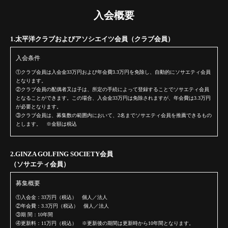
入会概要
1.太平洋クラブおよびアソシエイツ会員（クラブ会員）
入会条件
①
クラブ会員は入会金33万円および年会費3.3万円を免除し、自動的にソサエティ会員
となります。
②
クラブ会員の配偶者又は子は、所定の手続によって登録することでソサエティ会員
となることができます。
この場合、入会金33万円は免除されますが、年会費は3.3万円
が必要となります。
③
クラブ会員は、募集数の範囲内において、2名までソサエティ会員を推薦できるもの
とします。 ※金額は税込
2.GINZA GOLFING SOCIETY会員
（ソサエティ会員）
募集概要
①
入会金：33万円（税込） 個人／法人
②
年会費：3.3万円（税込） 個人／法人
③
期 間：10年間
④
更新料：11万円（税込） ※更新後の期間は更新時から10年間となります。