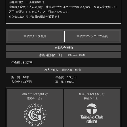
⑤
募集口数：一次募集600口。
⑥
登録人変更：法人会員は、株式会社太平洋クラブの承認を得て、登録人変更料（3.3
万円（税込））を
支払うことで可能となります。
※
入会にはクラブ会員の紹介が必要です
太平洋クラブ
会員
太平洋アソシエイツ
会員
自動入会(無料)
家族（配偶者・子）
登録入会（無料）
・年会費：3.3万円
友人・知人
紹介入会（有料）
・期 間：10年
・年会費：3.3万円
・入会金：33万円
・募 集：600口
銀座とゴルフを愉しむ
銀座とゴルフを愉しむ
親睦の 「会」
親睦の 「場」