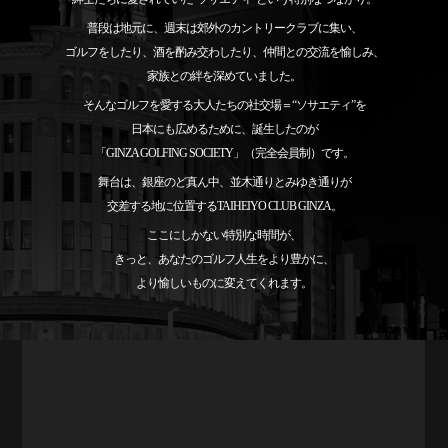
普段は地元に、週末は郊外のカントリークラブに集い、
ゴルフをしたり、酒を酌み交わしたり、仲間との交流を愉しみ、
家族との絆を深めていました。
そんなゴルフを愛する大人たちの社交場＝“ソサエティ”を
日本にも広めるために、
誕生したのが
「GINZA GOLFING SOCIETY」（完全会員制）です。
舞台は、銀座のど真ん中、並木通りとみゆき通りが
交差する地に位置する
TAIHEIYO CLUB GINZA。
ここにしかない特別な時間が、
きっと、
あなたのゴルフ人生をより豊かに、
より愉しいものに変えてくれます。