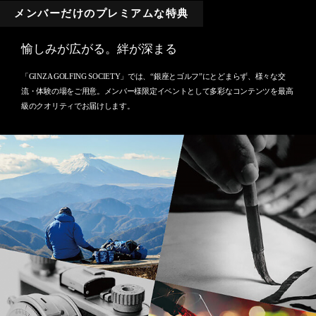
メンバーだけのプレミアムな特典
愉しみが広がる。絆が深まる
「GINZA GOLFING SOCIETY」では、“銀座とゴルフ”にとどまらず、様々な交
流・体験の場をご用意。メンバー様限定イベントとして多彩なコンテンツを最高
級のクオリティでお届けします。
ログイン
TOP
ACCESS
EVENT
MENU
NEWS
ONLINE SHOP