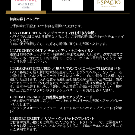
特典内容｜ハレプナ
ご予約時に下記より3つ特典を選択いただけます。
1.ANYTIME CHECK-IN ／ チェックインはお好きな時間に
ハワイでの1日目がより充実なさるよう、ご到着の時間に合わせたチェックイ
ンを承ります。
午前の便で到着しても、お好きな時間に直ぐにお部屋へ入れます。
2.LATE CHECK-OUT ／ チェックアウトをごゆっくりと
通常は12時のチェックアウト時間を16時まで延長いたします。夕方の便でご
出発の方も、慌ただしくお支度することなく、ホノルル最終日をどうぞごゆ
っくりお楽しみください。
3.BREAKFAST INCLUDED ／ 焼きたてのパンとコーヒーで1日の始まりを
ハワイ各島から届く新鮮な素材を生かした、モダンでヘルシーなメニューを
ご提供する「ハレクラニベーカリー＆レストラン」でのご朝食（2名様）をお
選びいただけます。大きな窓から差し込む朝の光が心地よい店内には、隣の
ベーカリーショップから焼きたてパンのこうばしい香りが食欲をそそりま
す。日本を代表するホテル「帝国ホテル東京」の高い技術協力のもと、毎朝
焼き上げたクロワッサンやフレッシュペストリーもお楽しみください。
4.ROOM UPGRADE ／ お部屋を無料でアップグレード
ご予約時の空室状況に応じて、一つ上のカテゴリーのお部屋へアップグレー
ドいたします。
（デラックスオーシャンビュー、スイートルームへのアップグレードは対象
外）
5.RESORT CREDIT ／ リゾートクレジットのプレゼント
ご飲食やお買い物にもご利用いただけるリゾートクレジットで、ご滞在をい
っそうお楽しみください。ハレプナはもちろん、姉妹ホテルのハレクラニで
もご利用できます。