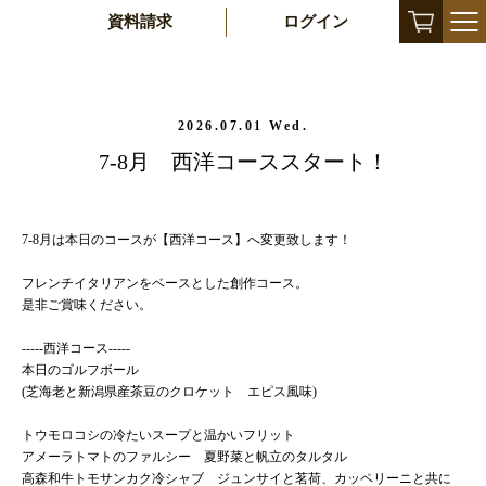
資料請求
ログイン
2026.07.01 Wed.
7-8月 西洋コーススタート！
7-8月は本日のコースが【西洋コース】へ変更致します！
フレンチイタリアンをベースとした創作コース。
是非ご賞味ください。
-----西洋コース-----
本日のゴルフボール
(芝海老と新潟県産茶豆のクロケット エピス風味)
トウモロコシの冷たいスープと温かいフリット
アメーラトマトのファルシー 夏野菜と帆立のタルタル
高森和牛トモサンカク冷シャブ ジュンサイと茗荷、カッペリーニと共に