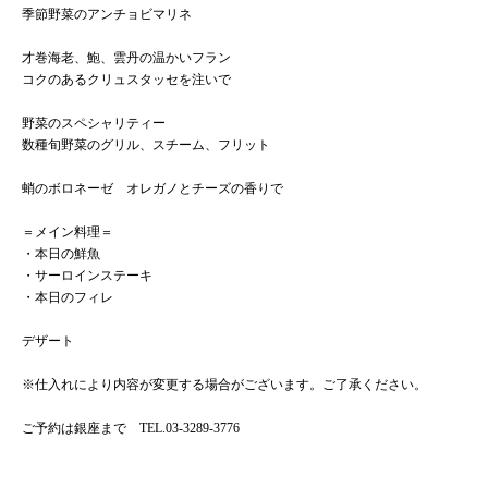
季節野菜のアンチョビマリネ
才巻海老、鮑、雲丹の温かいフラン
コクのあるクリュスタッセを注いで
野菜のスペシャリティー
数種旬野菜のグリル、スチーム、フリット
ログイン
蛸のボロネーゼ オレガノとチーズの香りで
TOP
＝メイン料理＝
・本日の鮮魚
ACCESS
・サーロインステーキ
・本日のフィレ
EVENT
デザート
MENU
※仕入れにより内容が変更する場合がございます。ご了承ください。
NEWS
ご予約は銀座まで TEL.03-3289-3776
ONLINE SHOP