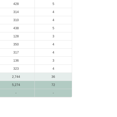
428
5
314
4
310
4
438
5
128
3
350
4
317
4
136
3
323
4
2,744
36
5,274
72
-
-