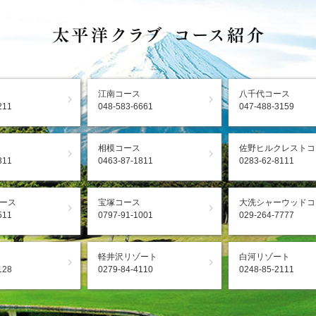
江南コース
八千代コース
211
048-583-6661
047-488-3159
相模コース
佐野ヒルクレストコ
311
0463-87-1811
0283-62-8111
ース
宝塚コース
大洗シャーウッドコ
511
0797-91-1001
029-264-7777
軽井沢リゾート
白河リゾート
128
0279-84-4110
0248-85-2111