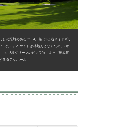
ろしの距離のあるパー4。第1打は右サイドギリ
狙いたい。左サイドは林越えとなるため、2オ
しい。2段グリーンのピン位置によって難易度
するタフなホール。