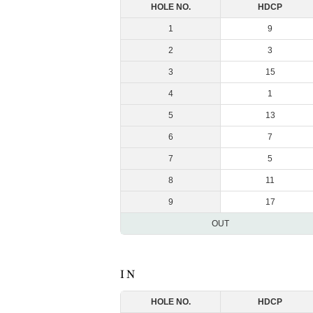
HOLE NO.
HDCP
1
9
2
3
3
15
4
1
5
13
6
7
7
5
8
11
9
17
OUT
HOLE NO.
HDCP