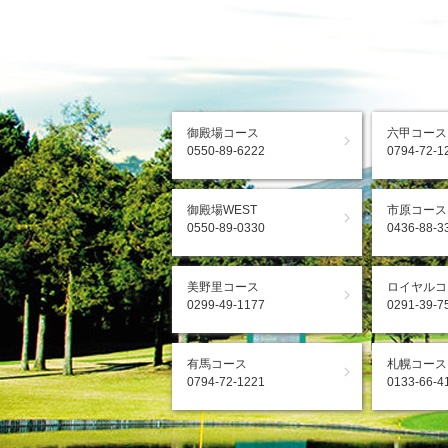
御殿場コース
六甲コース
0550-89-6222
0794-72-1
御殿場WEST
市原コース
0550-89-0330
0436-88-3
美野里コース
ロイヤルコ
0299-49-1177
0291-39-7
有馬コース
札幌コース
0794-72-1221
0133-66-4