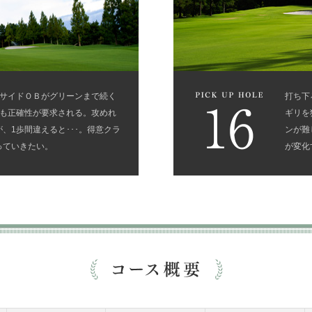
両サイドＯＢがグリーンまで続く
打ち下
りも正確性が要求される。攻めれ
ギリを
、1歩間違えると･･･。得意クラ
ンが難
っていきたい。
が変化