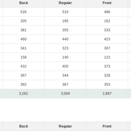
Back
Regular
Front
526
510
486
205
185
162
381
355
333
460
440
423
341
323
307
158
140
122
432
405
373
367
344
328
392
367
353
3,262
3,069
2,887
Back
Regular
Front