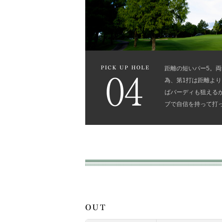
距離の短いパー5。
為、第1打は距離よ
ばバーディも狙えるが
ブで自信を持って打