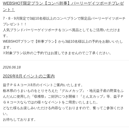
WEBSHOT限定プラン【コンペ幹事】パーリーゲイツポーチプレゼ
ント！
7・8・9月限定で3組10名様以上のコンペプランで限定品パーリーゲイツポーチ
プレゼント！！
人気ブランドパーリーゲイツポーチをコンペ賞品としてもご活用いただけま
す。
WEBSHOTプランで【幹事プラン】から3組10名様以上の予約をお願いいたし
ます。
※対象プラン以外のご予約ではお渡しできませんのでご了承ください。
2026.06.18
2026年8月イベントのご案内
益子ＰＧＡコース8月のイベントご案内いたします。
栃木県のうまいものをとりそろえた『グルメカップ』・地元益子産の野菜をふ
んだんに使用した『収穫祭』ご好評につき開催！『とん太カップ』等、益子Ｐ
ＧＡコースならではの様々なイベントをご用意いたしました。
どなた様もお楽しみいただける内容なっておりますので、奮ってご参加くださ
い。
お待ちしております。