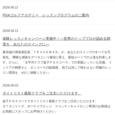
2026.06.11
PGAゴルフアカデミー レッスンプログラムのご案内
2026.06.11
体験レッスンキャンペーン実施中！—世界のトッププロが認める精
度を、あなたのスイングに—
最先端の弾道測定器「ＴＲＡＣＫＭＡＮ」が、あなたのスイングのすべてを可
視化。 曖昧な感覚をデータという確信に変え、最短ルートでの上達を約束しま
す。さらに、 「太平洋クラブ益子ＰＧＡコース」での実践レッスンも完備。 イ
ンドアの精密さと、オンコースの臨場感。 他では決して味わえない究極のレッ
スン環境を、ぜひご体験ください。
2026.06.01
タイトリスト最新クラブをご注文いただけます。
益子ＰＧＡコースでタイトリスト最新クラブをご注文いただけます。
ＧＴＳシリーズ、ボーケイウエッジ、スコッティキャメロンご希望のお客様は
お気軽にスタッフにお声掛けください。