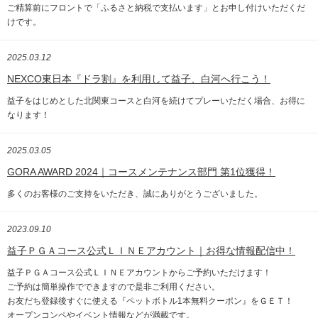
ご精算前にフロントで「ふるさと納税で支払います」とお申し付けいただくだ
けです。
2025.03.12
NEXCO東日本『ドラ割』を利用して益子、白河へ行こう！
益子をはじめとした北関東コースと白河を続けてプレーいただく場合、お得に
なります！
2025.03.05
GORA AWARD 2024｜コースメンテナンス部門 第1位獲得！
多くのお客様のご支持をいただき、誠にありがとうございました。
2023.09.10
益子ＰＧＡコース公式ＬＩＮＥアカウント｜お得な情報配信中！
益子ＰＧＡコース公式ＬＩＮＥアカウントからご予約いただけます！
ご予約は簡単操作でできますので是非ご利用ください。
お友だち登録後すぐに使える『ペットボトル1本無料クーポン』をＧＥＴ！
オープンコンペやイベント情報などが満載です。