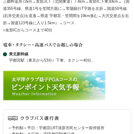
三郷料金所72km→友部JCT（北関東道）7.4km→友部IC下車30km→（国
道355号線、県道1号を笠間方面に→常陽銀行T字路を左折→国道50号線
(石井交差点)を直進→県道 宇都宮・笠間間を19km進む→大沢交差点を右
折→国道123号線に入り1.5km）→コース
○友部ICからコースまで40分
東北新幹線
宇都宮駅（東京から53分）下車、タクシー40分。
＜予約制＞平日：宇都宮LRT清原市民センター前停留所