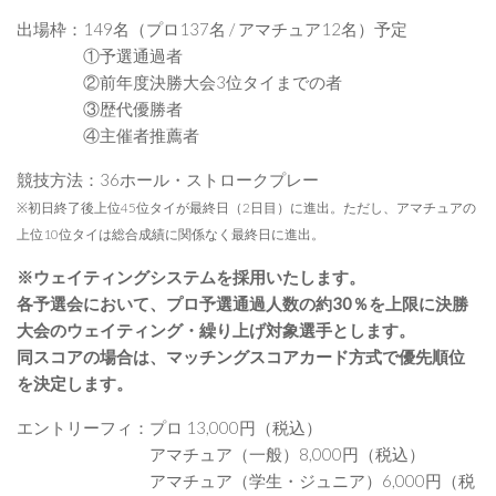
出場枠：149名（プロ137名 / アマチュア12名）予定
①予選通過者
②前年度決勝大会3位タイまでの者
③歴代優勝者
④主催者推薦者
競技方法：36ホール・ストロークプレー
※初日終了後上位45位タイが最終日（2日目）に進出。ただし、アマチュアの
上位10位タイは総合成績に関係なく最終日に進出。
※ウェイティングシステムを採用いたします。
各予選会において、プロ予選通過人数の約30％を上限に決勝
大会のウェイティング・繰り上げ対象選手とします。
同スコアの場合は、マッチングスコアカード方式で優先順位
を決定します。
エントリーフィ：プロ 13,000円（税込）
アマチュア（一般）8,000円（税込）
アマチュア（学生・ジュニア）6,000円（税