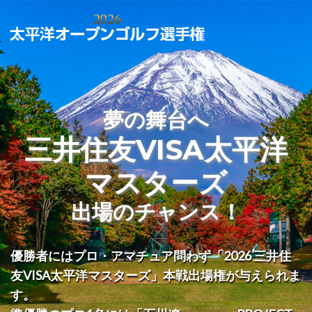
夢の舞台へ
三井住友VISA太平洋
マスターズ
出場のチャンス！
優勝者にはプロ・アマチュア問わず「2026 三井住
友VISA太平洋マスターズ」本戦出場権が与えられま
す。