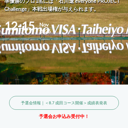
準優勝のプロ1名には「石川遼 everyone PROJECT
Challenge」本戦出場権が与えられます。
12-15
Nov
2026
予選会情報｜＜8.7 成田コース開催＞成績表発表
予選会お申込み受付中！