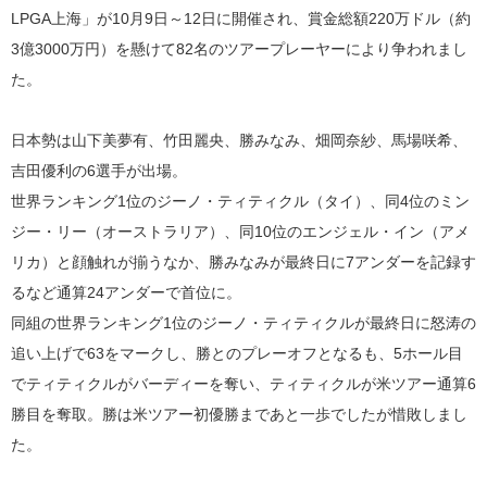
LPGA上海」が10月9日～12日に開催され、賞金総額220万ドル（約
3億3000万円）を懸けて82名のツアープレーヤーにより争われまし
た。
日本勢は山下美夢有、竹田麗央、勝みなみ、畑岡奈紗、馬場咲希、
吉田優利の6選手が出場。
世界ランキング1位のジーノ・ティティクル（タイ）、同4位のミン
ジー・リー（オーストラリア）、同10位のエンジェル・イン（アメ
リカ）と顔触れが揃うなか、勝みなみが最終日に7アンダーを記録す
るなど通算24アンダーで首位に。
同組の世界ランキング1位のジーノ・ティティクルが最終日に怒涛の
追い上げで63をマークし、勝とのプレーオフとなるも、5ホール目
でティティクルがバーディーを奪い、ティティクルが米ツアー通算6
勝目を奪取。勝は米ツアー初優勝まであと一歩でしたが惜敗しまし
た。