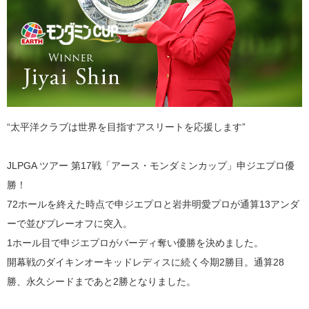
“太平洋クラブは世界を目指すアスリートを応援します”
JLPGA ツアー 第17戦「アース・モンダミンカップ」申ジエプロ優
勝！
72ホールを終えた時点で申ジエプロと岩井明愛プロが通算13アンダ
ーで並びプレーオフに突入。
1ホール目で申ジエプロがバーディ奪い優勝を決めました。
開幕戦のダイキンオーキッドレディスに続く今期2勝目。通算28
勝、永久シードまであと2勝となりました。