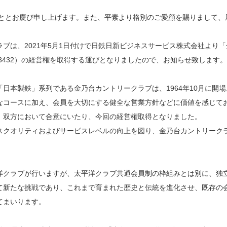
こととお慶び申し上げます。また、平素より格別のご愛顧を賜りまして、
ブは、2021年5月1日付けで日鉄日新ビジネスサービス株式会社より
3432）の経営権を取得する運びとなりましたので、お知らせ致します。
日本製鉄」系列である金乃台カントリークラブは、1964年10月に開場
なコースに加え、会員を大切にする健全な営業方針などに価値を感じて
、双方において合意にいたり、今回の経営権取得となりました。
スクオリティおよびサービスレベルの向上を図り、金乃台カントリーク
洋クラブが行いますが、太平洋クラブ共通会員制の枠組みとは別に、独
て新たな挑戦であり、これまで育まれた歴史と伝統を進化させ、既存の
てまいります。