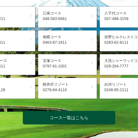
江南コース
八千代コース
211
048-583-6661
047-488-3159
相模コース
佐野ヒルクレストコ
311
0463-87-1811
0283-62-8111
ース
宝塚コース
大洗シャーウッドコ
511
0797-91-1001
029-264-7777
軽井沢リゾート
白河リゾート
128
0279-84-4110
0248-85-2111
コース一覧はこちら