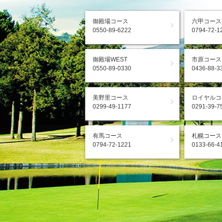
御殿場コース
六甲コース
0550-89-6222
0794-72-1
御殿場WEST
市原コース
0550-89-0330
0436-88-3
美野里コース
ロイヤルコ
0299-49-1177
0291-39-7
有馬コース
札幌コース
0794-72-1221
0133-66-4