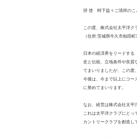
拝 啓 時下益々ご清祥の
この度、株式会社太平洋クラ
（住所:茨城県牛久市柏田町
日本の経済界をリードする「
史と伝統、立地条件や良質
てまいりましたが、この度
今後は、今まで以上にコー
に努めてまいります。
なお、経営は株式会社太平
これは太平洋クラブにとっ
カントリークラブを創造し