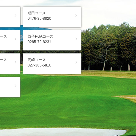
成田コース
0476-35-8820
ース
益子PGAコース
0285-72-8231
ース
高崎コース
027-385-5810