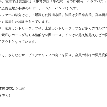
分、電車では東京駅よりJR常磐線「牛久駅」まで約60分、クラブバス
好立地が特徴の18ホール（6,433Y/Par71）です。
ルファーの草分けとして活躍した陳清水氏。陳氏は安田幸吉氏、宮本留
ンも出場した経験をもっています。
り、京葉カントリークラブや、土浦カントリークラブなど多くのゴルフ
く素直なホールが続く本格的な林間コース、インは林越え池越えなどの
イアウトとなっています。
なく、さらなるサービスクオリティの向上を図り、会員の皆様の満足度
30-2031（代表）
祝を除く）