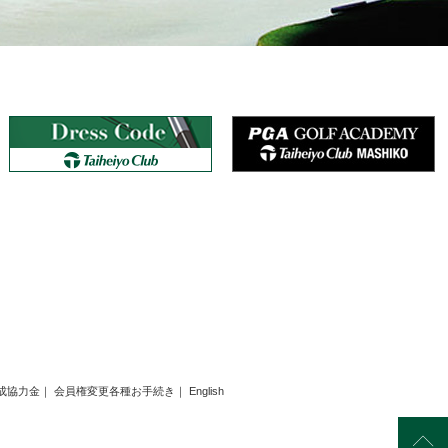
成協力金
｜
会員権変更各種お手続き
｜
English