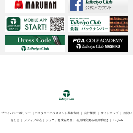
プライバシーポリシー
｜
カスタマーハラスメント基本方針
｜
会社概要
｜
サイトマップ
｜
お問い
合わせ
｜
メディア申込
｜
ジュニア育成協力金
｜
会員権変更各種お手続き
｜
English