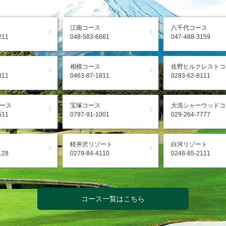
江南コース
八千代コース
211
048-583-6661
047-488-3159
相模コース
佐野ヒルクレストコ
311
0463-87-1811
0283-62-8111
ース
宝塚コース
大洗シャーウッドコ
511
0797-91-1001
029-264-7777
軽井沢リゾート
白河リゾート
128
0279-84-4110
0248-85-2111
コース一覧はこちら