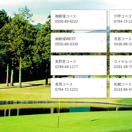
御殿場コース
六甲コース
0550-89-6222
0794-72-1
御殿場WEST
市原コース
0550-89-0330
0436-88-3
美野里コース
ロイヤルコ
0299-49-1177
0291-39-7
有馬コース
札幌コース
0794-72-1221
0133-66-4