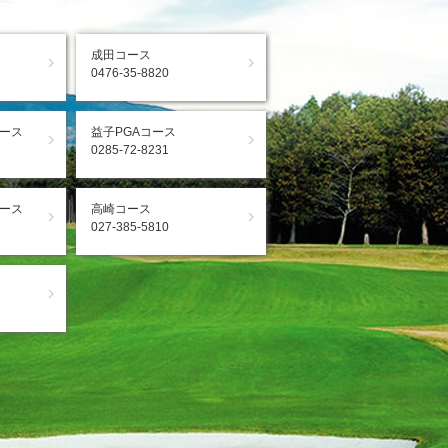
成田コース
0476-35-8820
ース
益子PGAコース
0285-72-8231
ース
高崎コース
027-385-5810