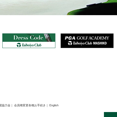
成協力金
｜
会員権変更各種お手続き
｜
English