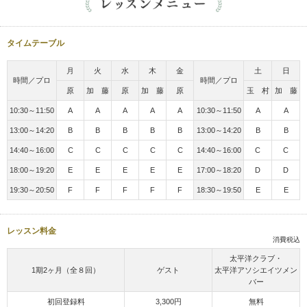
タイムテーブル
月
火
水
木
金
土
日
時間／プロ
時間／プロ
原
加 藤
原
加 藤
原
玉 村
加 藤
10:30～11:50
A
A
A
A
A
10:30～11:50
A
A
13:00～14:20
B
B
B
B
B
13:00～14:20
B
B
14:40～16:00
C
C
C
C
C
14:40～16:00
C
C
18:00～19:20
E
E
E
E
E
17:00～18:20
D
D
19:30～20:50
F
F
F
F
F
18:30～19:50
E
E
レッスン料金
消費税込
太平洋クラブ・
1期2ヶ月（全８回）
ゲスト
太平洋アソシエイツメン
バー
初回登録料
3,300円
無料