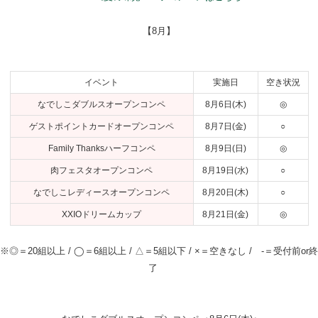
【8月】
イベント
実施日
空き状況
なでしこダブルスオープンコンペ
8月6日(木)
◎
ゲストポイントカードオープンコンペ
8月7日(金)
○
Family Thanksハーフコンペ
8月9日(日)
◎
肉フェスタオープンコンペ
8月19日(水)
○
なでしこレディースオープンコンペ
8月20日(木)
○
XXIOドリームカップ
8月21日(金)
◎
※◎＝20組以上 / ◯＝6組以上 / △＝5組以下 / ×＝空きなし / -＝受付前or終
了