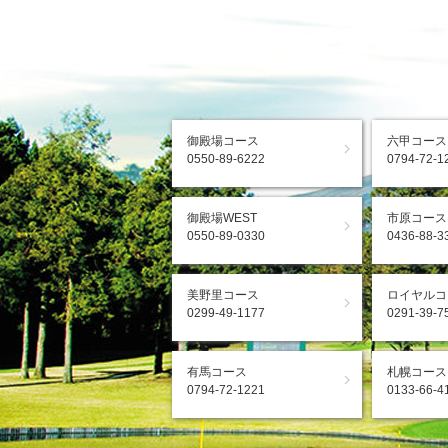
御殿場コース
六甲コース
0550-89-6222
0794-72-1
御殿場WEST
市原コース
0550-89-0330
0436-88-3
美野里コース
ロイヤルコ
0299-49-1177
0291-39-7
有馬コース
札幌コース
0794-72-1221
0133-66-4