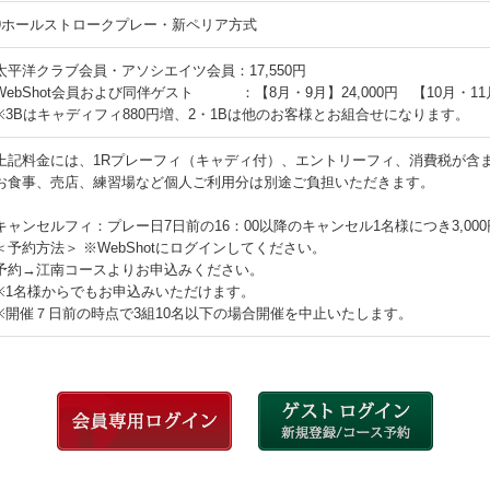
9ホールストロークプレー・新ペリア方式
太平洋クラブ会員・アソシエイツ会員：17,550円
WebShot会員および同伴ゲスト ：【8月・9月】24,000円 【10月・11月
※3Bはキャディフィ880円増、2・1Bは他のお客様とお組合せになります。
上記料金には、1Rプレーフィ（キャディ付）、エントリーフィ、消費税が含
お食事、売店、練習場など個人ご利用分は別途ご負担いただきます。
キャンセルフィ：プレー日7日前の16：00以降のキャンセル1名様につき3,00
＜予約方法＞ ※WebShotにログインしてください。
予約→江南コースよりお申込みください。
※1名様からでもお申込みいただけます。
※開催７日前の時点で3組10名以下の場合開催を中止いたします。