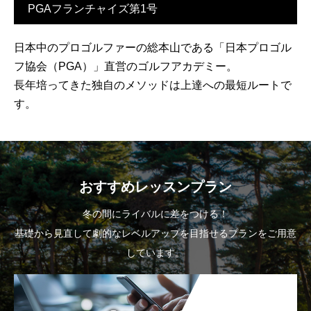
PGAフランチャイズ第1号
日本中のプロゴルファーの総本山である「日本プロゴル
フ協会（PGA）」直営のゴルフアカデミー。
長年培ってきた独自のメソッドは上達への最短ルートで
す。
おすすめレッスンプラン
冬の間にライバルに差をつける！
基礎から見直して劇的なレベルアップを目指せるプランをご用意
しています。